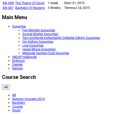
BA-038
The Theory Of Sport
1 week
Ekim 31, 2015
BA-037
Bachelor Of Nursing
3 Weeks
Temmuz 24, 2015
Main Menu
Sunumlar
Fen Bilimleri Sunumları
Sosyal Bilgiler Sunumları
Tüm Sınıflarda Kullanılabilir Değerler Eğitimi Sunumları
Din Kültürü Sunumları
Lise Sunumları
Hayat Bilgisi Sunumları
Mübarek Günlere Özel Sunumlar
YADEP Hakkında
Ekibimiz
Destek
İletişim
Course Search
All
All
Autumn Courses 2014
Bachelor
Course
Study