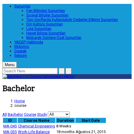
Sunumlar
Fen Bilimleri Sunumları
Sosyal Bilgiler Sunumları
Tüm Sınıflarda Kullanılabilir Değerler Eğitimi Sunumları
Din Kültürü Sunumları
Lise Sunumları
Hayat Bilgisi Sunumları
Mübarek Günlere Özel Sunumlar
YADEP Hakkında
Ekibimiz
Destek
İletişim
Menu
Bachelor
Home
course
All
Bachelor
Course
Study
ID
Course Name
Duration
Start Date
MA-045
Chemical Engineering
8 Weeks
MA-035
Work-Life Balance
18 months
Ağustos 21, 2015