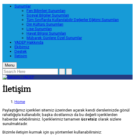
Sunumlar
Fen Bilimleri Sunumları
Sosyal Bilgiler Sunumları
Tüm Sınıflarda Kullanılabilir Değerler Eğitimi Sunumları
Din Kültürü Sunumları
Lise Sunumları
Hayat Bilgisi Sunumları
Mübarek Günlere Özel Sunumlar
YADEP Hakkında
Ekibimiz
Destek
İletişim
Menu
İletişim
Home
Paylaştığımız içerikleri sitemiz üzerinden açarak kendi derslerinizde gönül
rahatlığıyla kullanabilir, başka dostlarınızı da bu değerli içeriklerden
haberdar edebilirsiniz. İçeriklerimiz tamamen
ücretsiz
olarak sizlere
sunulmaktadır.
Bizimle iletişim kurmak için şu yöntemleri kullanabilirsiniz: