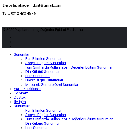
E-posta:
akademidost@gmail.com
Tel.:
0312 430 45 45
© 2020 Yapılandırılmış Değerler Eğitimi Platformu
Sunumlar
Fen Bilimleri Sunumları
Sosyal Bilgiler Sunumları
Tüm Sınıflarda Kullanılabilir Değerler Eğitimi Sunumları
Din Kültürü Sunumları
Lise Sunumları
Hayat Bilgisi Sunumları
Mübarek Günlere Özel Sunumlar
YADEP Hakkında
Ekibimiz
Destek
İletişim
Sunumlar
Fen Bilimleri Sunumları
Sosyal Bilgiler Sunumları
Tüm Sınıflarda Kullanılabilir Değerler Eğitimi Sunumları
Din Kültürü Sunumları
Lise Sunumları