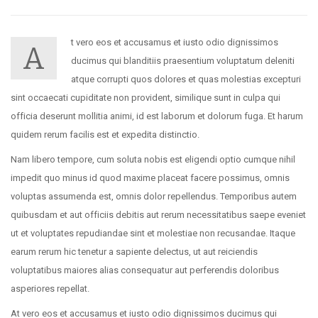
t vero eos et accusamus et iusto odio dignissimos
A
ducimus qui blanditiis praesentium voluptatum deleniti
atque corrupti quos dolores et quas molestias excepturi
sint occaecati cupiditate non provident, similique sunt in culpa qui
officia deserunt mollitia animi, id est laborum et dolorum fuga. Et harum
quidem rerum facilis est et expedita distinctio.
Nam libero tempore, cum soluta nobis est eligendi optio cumque nihil
impedit quo minus id quod maxime placeat facere possimus, omnis
voluptas assumenda est, omnis dolor repellendus. Temporibus autem
quibusdam et aut officiis debitis aut rerum necessitatibus saepe eveniet
ut et voluptates repudiandae sint et molestiae non recusandae. Itaque
earum rerum hic tenetur a sapiente delectus, ut aut reiciendis
voluptatibus maiores alias consequatur aut perferendis doloribus
asperiores repellat.
At vero eos et accusamus et iusto odio dignissimos ducimus qui