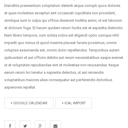
blanditiis praesentium voluptatum deleniti atque corrupti quos dolores
et quas molestias excepturi sint occaecati cupiditate non provident,
similique sunt in culpa qui officia deserunt mollitia animi, id est laborum
et dolorum fuga. Et harum quidem rerum facilis est et expedita distinctio.
Nam libero tempore, cum soluta nobis est eligendi optio cumque nihil
impedit quo minus id quod maxime placeat facere possimus, omnis
voluptas assumenda est, omnis dolor repellendus. Temporibus autem
quibusdam et aut officiis debitis aut rerum necessitatibus saepe eveniet
ut et voluptates repudiandae sint et molestiae non recusandae. Itaque
earum rerum hic tenetur a sapiente delectus, ut aut reiciendis
voluptatibus maiores alias consequatur aut perferendis doloribus
asperiores repellat.
+ GOOGLE CALENDAR
+ ICAL IMPORT