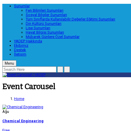
Sunumlar
Fen Bilimleri Sunumları
Sosyal Bilgiler Sunumları
Tüm Sınıflarda Kullanılabilir Değerler Eğitimi Sunumları
Din Kültürü Sunumları
Lise Sunumları
Hayat Bilgisi Sunumları
Mübarek Günlere Özel Sunumlar
YADEP Hakkında
Ekibimiz
Destek
İletişim
Menu
Event Carousel
Home
Ağu
Chemical Engineering
Free