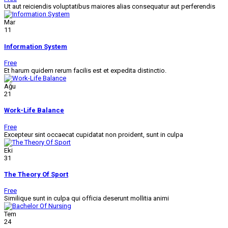
Ut aut reiciendis voluptatibus maiores alias consequatur aut perferendis
Mar
11
Information System
Free
Et harum quidem rerum facilis est et expedita distinctio.
Ağu
21
Work-Life Balance
Free
Excepteur sint occaecat cupidatat non proident, sunt in culpa
Eki
31
The Theory Of Sport
Free
Similique sunt in culpa qui officia deserunt mollitia animi
Tem
24