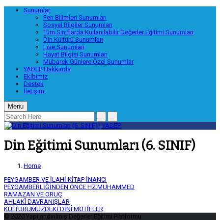
Sunumlar
Fen Bilimleri Sunumları
Sosyal Bilgiler Sunumları
Tüm Sınıflarda Kullanılabilir Değerler Eğitimi Sunumları
Din Kültürü Sunumları
Lise Sunumları
Hayat Bilgisi Sunumları
Mübarek Günlere Özel Sunumlar
YADEP Hakkında
Ekibimiz
Destek
İletişim
Menu
Din Eğitimi Sunumları (6. SINIF)
Home
PEYGAMBER VE İLAHİ KİTAP İNANCI
PEYGAMBERLİĞİNDEN ÖNCE HZ.MUHAMMED
RAMAZAN VE ORUÇ
AHLAKÎ DAVRANIŞLAR
KÜLTÜRÜMÜZDEKİ DİNÎ MOTİFLER
© 2020 Yapılandırılmış Değerler Eğitimi Platformu