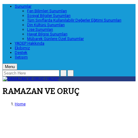
Sunumlar
Fen Bilimleri Sunumları
Sosyal Bilgiler Sunumları
Tüm Sınıflarda Kullanılabilir Değerler Eğitimi Sunumları
Din Kültürü Sunumları
Lise Sunumları
Hayat Bilgisi Sunumları
Mübarek Günlere Özel Sunumlar
YADEP Hakkında
Ekibimiz
Destek
İletişim
Menu
RAMAZAN VE ORUÇ
Home