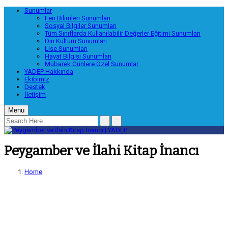
Sunumlar
Fen Bilimleri Sunumları
Sosyal Bilgiler Sunumları
Tüm Sınıflarda Kullanılabilir Değerler Eğitimi Sunumları
Din Kültürü Sunumları
Lise Sunumları
Hayat Bilgisi Sunumları
Mübarek Günlere Özel Sunumlar
YADEP Hakkında
Ekibimiz
Destek
İletişim
Menu
Peygamber ve İlahi Kitap İnancı
Home