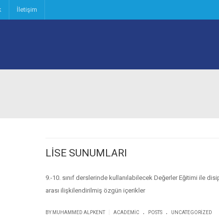
k
İletişim
LİSE SUNUMLARI
9.-10. sınıf derslerinde kullanılabilecek Değerler Eğitimi ile disip
arası ilişkilendirilmiş özgün içerikler
.
.
|
BY MUHAMMED ALPKENT
ACADEMIC
POSTS
UNCATEGORIZED