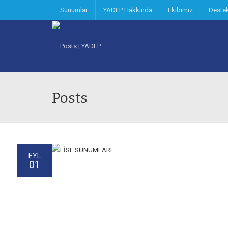
Sunumlar
YADEP Hakkında
Ekibimiz
Deste
Posts
EYL
01