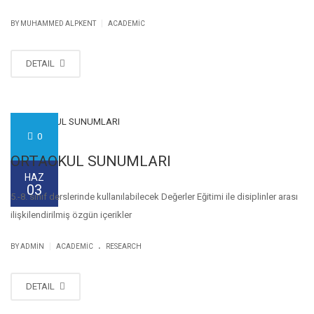
|
BY MUHAMMED ALPKENT
ACADEMIC
DETAIL
0
ORTAOKUL SUNUMLARI
HAZ
03
5.-8. sınıf derslerinde kullanılabilecek Değerler Eğitimi ile disiplinler arası
ilişkilendirilmiş özgün içerikler
.
|
BY
ADMIN
ACADEMIC
RESEARCH
DETAIL