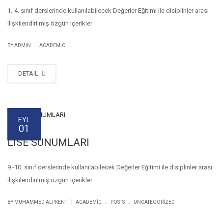
1.-4. sınıf derslerinde kullanılabilecek Değerler Eğitimi ile disiplinler arası
ilişkilendirilmiş özgün içerikler
|
BY
ADMIN
ACADEMIC
DETAIL
EYL
01
LİSE SUNUMLARI
9.-10. sınıf derslerinde kullanılabilecek Değerler Eğitimi ile disiplinler arası
ilişkilendirilmiş özgün içerikler
.
.
|
BY MUHAMMED ALPKENT
ACADEMIC
POSTS
UNCATEGORIZED