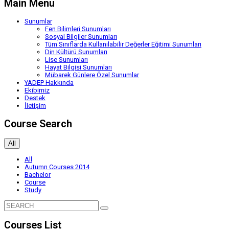
Main Menu
Sunumlar
Fen Bilimleri Sunumları
Sosyal Bilgiler Sunumları
Tüm Sınıflarda Kullanılabilir Değerler Eğitimi Sunumları
Din Kültürü Sunumları
Lise Sunumları
Hayat Bilgisi Sunumları
Mübarek Günlere Özel Sunumlar
YADEP Hakkında
Ekibimiz
Destek
İletişim
Course Search
All
All
Autumn Courses 2014
Bachelor
Course
Study
Courses List