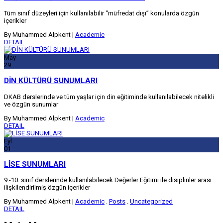
Tüm sınıf düzeyleri için kullanılabilir “müfredat dışı” konularda özgün
içerikler
By Muhammed Alpkent
|
Academic
DETAIL
May
29
DİN KÜLTÜRÜ SUNUMLARI
DKAB derslerinde ve tüm yaşlar için din eğitiminde kullanılabilecek nitelikli
ve özgün sunumlar
By Muhammed Alpkent
|
Academic
DETAIL
Eyl
01
LİSE SUNUMLARI
9.-10. sınıf derslerinde kullanılabilecek Değerler Eğitimi ile disiplinler arası
ilişkilendirilmiş özgün içerikler
By Muhammed Alpkent
|
Academic
.
Posts
.
Uncategorized
DETAIL