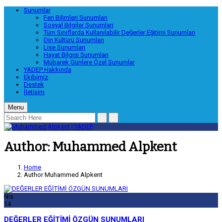
Sunumlar
Fen Bilimleri Sunumları
Sosyal Bilgiler Sunumları
Tüm Sınıflarda Kullanılabilir Değerler Eğitimi Sunumları
Din Kültürü Sunumları
Lise Sunumları
Hayat Bilgisi Sunumları
Mübarek Günlere Özel Sunumlar
YADEP Hakkında
Ekibimiz
Destek
İletişim
Menu
Author: Muhammed Alpkent
Home
Author Muhammed Alpkent
Nis
14
DEĞERLER EĞİTİMİ ÖZGÜN SUNUMLARI