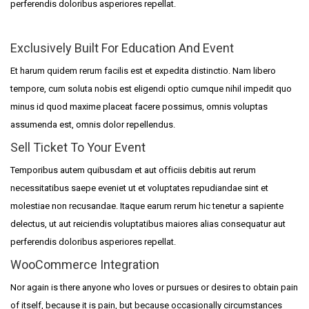
perferendis doloribus asperiores repellat.
Exclusively Built For Education And Event
Et harum quidem rerum facilis est et expedita distinctio. Nam libero
tempore, cum soluta nobis est eligendi optio cumque nihil impedit quo
minus id quod maxime placeat facere possimus, omnis voluptas
assumenda est, omnis dolor repellendus.
Sell Ticket To Your Event
Temporibus autem quibusdam et aut officiis debitis aut rerum
necessitatibus saepe eveniet ut et voluptates repudiandae sint et
molestiae non recusandae. Itaque earum rerum hic tenetur a sapiente
delectus, ut aut reiciendis voluptatibus maiores alias consequatur aut
perferendis doloribus asperiores repellat.
WooCommerce Integration
Nor again is there anyone who loves or pursues or desires to obtain pain
of itself, because it is pain, but because occasionally circumstances