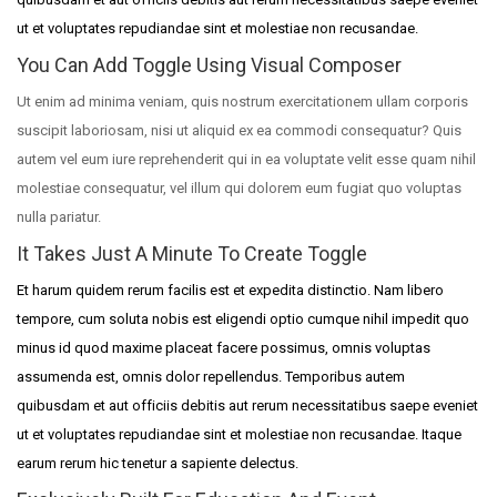
ut et voluptates repudiandae sint et molestiae non recusandae.
You Can Add Toggle Using Visual Composer
Ut enim ad minima veniam, quis nostrum exercitationem ullam corporis
suscipit laboriosam, nisi ut aliquid ex ea commodi consequatur? Quis
autem vel eum iure reprehenderit qui in ea voluptate velit esse quam nihil
molestiae consequatur, vel illum qui dolorem eum fugiat quo voluptas
nulla pariatur.
It Takes Just A Minute To Create Toggle
Et harum quidem rerum facilis est et expedita distinctio. Nam libero
tempore, cum soluta nobis est eligendi optio cumque nihil impedit quo
minus id quod maxime placeat facere possimus, omnis voluptas
assumenda est, omnis dolor repellendus. Temporibus autem
quibusdam et aut officiis debitis aut rerum necessitatibus saepe eveniet
ut et voluptates repudiandae sint et molestiae non recusandae. Itaque
earum rerum hic tenetur a sapiente delectus.