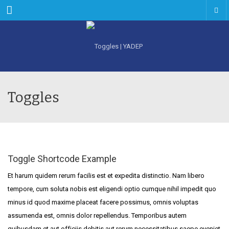
Menu
Toggles
Toggle Shortcode Example
Et harum quidem rerum facilis est et expedita distinctio. Nam libero
tempore, cum soluta nobis est eligendi optio cumque nihil impedit quo
minus id quod maxime placeat facere possimus, omnis voluptas
assumenda est, omnis dolor repellendus. Temporibus autem
quibusdam et aut officiis debitis aut rerum necessitatibus saepe eveniet