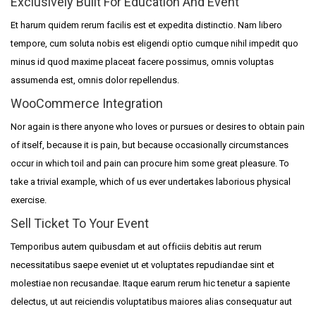
Exclusively Built For Education And Event
Et harum quidem rerum facilis est et expedita distinctio. Nam libero
tempore, cum soluta nobis est eligendi optio cumque nihil impedit quo
minus id quod maxime placeat facere possimus, omnis voluptas
assumenda est, omnis dolor repellendus.
WooCommerce Integration
Nor again is there anyone who loves or pursues or desires to obtain pain
of itself, because it is pain, but because occasionally circumstances
occur in which toil and pain can procure him some great pleasure. To
take a trivial example, which of us ever undertakes laborious physical
exercise.
Sell Ticket To Your Event
Temporibus autem quibusdam et aut officiis debitis aut rerum
necessitatibus saepe eveniet ut et voluptates repudiandae sint et
molestiae non recusandae. Itaque earum rerum hic tenetur a sapiente
delectus, ut aut reiciendis voluptatibus maiores alias consequatur aut