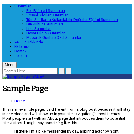
Sunumlar
Fen Bilimleri Sunumları
Sosyal Bilgiler Sunumları
Tüm Sınıflarda Kullanılabilir Değerler Eğitimi Sunumları
Din Kültürü Sunumları
Lise Sunumları
Hayat Bilgisi Sunumları
Mübarek Günlere Özel Sunumlar
YADEP Hakkında
Ekibimiz
Destek
İletişim
Menu
Sample Page
Home
This is an example page. It’s different from a blog post because it will stay
in one place and will show up in your site navigation (in most themes).
Most people start with an About page that introduces them to potential
site visitors. It might say something like this:
Hi there! I’m a bike messenger by day, aspiring actor by night,