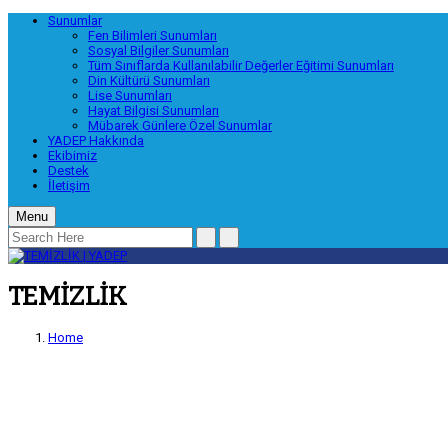
Sunumlar
Fen Bilimleri Sunumları
Sosyal Bilgiler Sunumları
Tüm Sınıflarda Kullanılabilir Değerler Eğitimi Sunumları
Din Kültürü Sunumları
Lise Sunumları
Hayat Bilgisi Sunumları
Mübarek Günlere Özel Sunumlar
YADEP Hakkında
Ekibimiz
Destek
İletişim
Menu
TEMİZLİK
Home