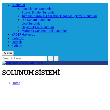
Sunumlar
Fen Bilimleri Sunumları
Sosyal Bilgiler Sunumları
Tüm Sınıflarda Kullanılabilir Değerler Eğitimi Sunumları
Din Kültürü Sunumları
Lise Sunumları
Hayat Bilgisi Sunumları
Mübarek Günlere Özel Sunumlar
YADEP Hakkında
Ekibimiz
Destek
İletişim
Menu
SOLUNUM SİSTEMİ
Home