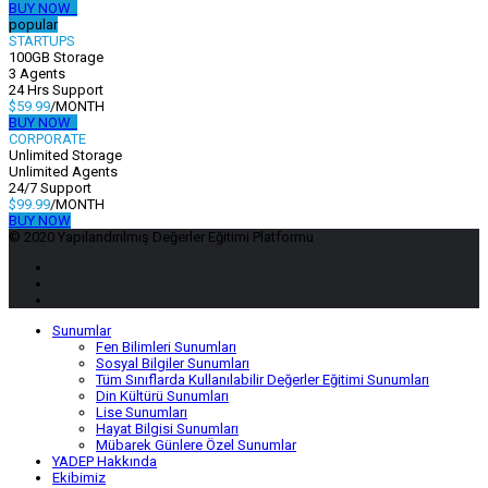
BUY NOW
popular
STARTUPS
100GB Storage
3 Agents
24 Hrs Support
$59.99
/MONTH
BUY NOW
CORPORATE
Unlimited Storage
Unlimited Agents
24/7 Support
$99.99
/MONTH
BUY NOW
© 2020 Yapılandırılmış Değerler Eğitimi Platformu
Sunumlar
Fen Bilimleri Sunumları
Sosyal Bilgiler Sunumları
Tüm Sınıflarda Kullanılabilir Değerler Eğitimi Sunumları
Din Kültürü Sunumları
Lise Sunumları
Hayat Bilgisi Sunumları
Mübarek Günlere Özel Sunumlar
YADEP Hakkında
Ekibimiz