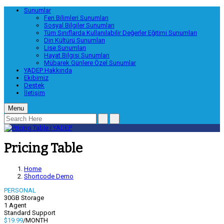
Sunumlar
Fen Bilimleri Sunumları
Sosyal Bilgiler Sunumları
Tüm Sınıflarda Kullanılabilir Değerler Eğitimi Sunumları
Din Kültürü Sunumları
Lise Sunumları
Hayat Bilgisi Sunumları
Mübarek Günlere Özel Sunumlar
YADEP Hakkında
Ekibimiz
Destek
İletişim
Menu
Pricing Table
Home
Shortcode Demo
PERSONAL
30GB Storage
1 Agent
Standard Support
$19.99
/MONTH