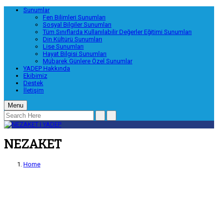
Sunumlar
Fen Bilimleri Sunumları
Sosyal Bilgiler Sunumları
Tüm Sınıflarda Kullanılabilir Değerler Eğitimi Sunumları
Din Kültürü Sunumları
Lise Sunumları
Hayat Bilgisi Sunumları
Mübarek Günlere Özel Sunumlar
YADEP Hakkında
Ekibimiz
Destek
İletişim
Menu
NEZAKET
Home