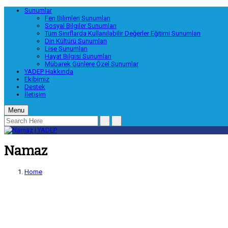
Sunumlar
Fen Bilimleri Sunumları
Sosyal Bilgiler Sunumları
Tüm Sınıflarda Kullanılabilir Değerler Eğitimi Sunumları
Din Kültürü Sunumları
Lise Sunumları
Hayat Bilgisi Sunumları
Mübarek Günlere Özel Sunumlar
YADEP Hakkında
Ekibimiz
Destek
İletişim
Menu
Namaz
Home