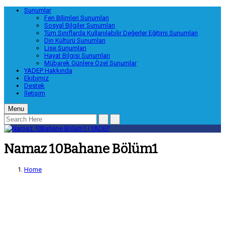
Sunumlar
Fen Bilimleri Sunumları
Sosyal Bilgiler Sunumları
Tüm Sınıflarda Kullanılabilir Değerler Eğitimi Sunumları
Din Kültürü Sunumları
Lise Sunumları
Hayat Bilgisi Sunumları
Mübarek Günlere Özel Sunumlar
YADEP Hakkında
Ekibimiz
Destek
İletişim
Menu
Namaz 10Bahane Bölüm1
Home