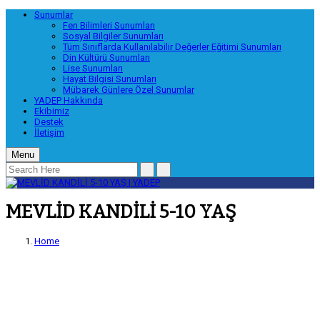
Sunumlar
Fen Bilimleri Sunumları
Sosyal Bilgiler Sunumları
Tüm Sınıflarda Kullanılabilir Değerler Eğitimi Sunumları
Din Kültürü Sunumları
Lise Sunumları
Hayat Bilgisi Sunumları
Mübarek Günlere Özel Sunumlar
YADEP Hakkında
Ekibimiz
Destek
İletişim
Menu
MEVLİD KANDİLİ 5-10 YAŞ
Home