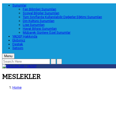
Sunumlar
Fen Bilimleri Sunumları
Sosyal Bilgiler Sunumları
Tüm Sınıflarda Kullanılabilir Değerler Eğitimi Sunumları
Din Kültürü Sunumları
Lise Sunumları
Hayat Bilgisi Sunumları
Mübarek Günlere Özel Sunumlar
YADEP Hakkında
Ekibimiz
Destek
İletişim
Menu
MESLEKLER
Home