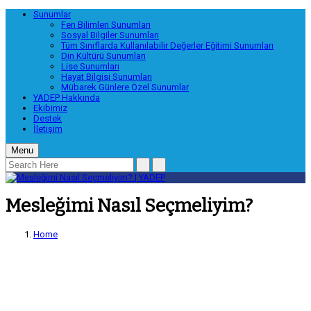
Sunumlar
Fen Bilimleri Sunumları
Sosyal Bilgiler Sunumları
Tüm Sınıflarda Kullanılabilir Değerler Eğitimi Sunumları
Din Kültürü Sunumları
Lise Sunumları
Hayat Bilgisi Sunumları
Mübarek Günlere Özel Sunumlar
YADEP Hakkında
Ekibimiz
Destek
İletişim
Menu
Mesleğimi Nasıl Seçmeliyim?
Home