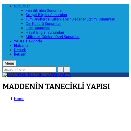
Sunumlar
Fen Bilimleri Sunumları
Sosyal Bilgiler Sunumları
Tüm Sınıflarda Kullanılabilir Değerler Eğitimi Sunumları
Din Kültürü Sunumları
Lise Sunumları
Hayat Bilgisi Sunumları
Mübarek Günlere Özel Sunumlar
YADEP Hakkında
Ekibimiz
Destek
İletişim
Menu
MADDENİN TANECİKLİ YAPISI
Home