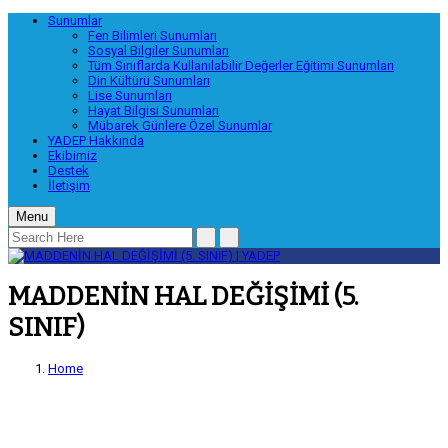
Sunumlar
Fen Bilimleri Sunumları
Sosyal Bilgiler Sunumları
Tüm Sınıflarda Kullanılabilir Değerler Eğitimi Sunumları
Din Kültürü Sunumları
Lise Sunumları
Hayat Bilgisi Sunumları
Mübarek Günlere Özel Sunumlar
YADEP Hakkında
Ekibimiz
Destek
İletişim
Menu
MADDENİN HAL DEĞİŞİMİ (5.
SINIF)
Home