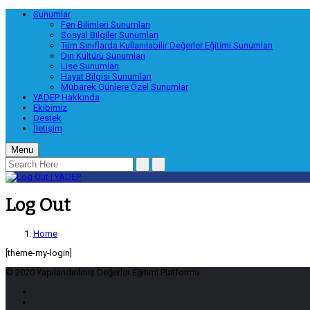
Sunumlar
Fen Bilimleri Sunumları
Sosyal Bilgiler Sunumları
Tüm Sınıflarda Kullanılabilir Değerler Eğitimi Sunumları
Din Kültürü Sunumları
Lise Sunumları
Hayat Bilgisi Sunumları
Mübarek Günlere Özel Sunumlar
YADEP Hakkında
Ekibimiz
Destek
İletişim
Menu
Log Out
Home
[theme-my-login]
© 2020 Yapılandırılmış Değerler Eğitimi Platformu