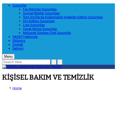
Sunumlar
Fen Bilimleri Sunumları
Sosyal Bilgiler Sunumları
Tüm Sınıflarda Kullanılabilir Değerler Eğitimi Sunumları
Din Kültürü Sunumları
Lise Sunumları
Hayat Bilgisi Sunumları
Mübarek Günlere Özel Sunumlar
YADEP Hakkında
Ekibimiz
Destek
İletişim
Menu
KİŞİSEL BAKIM VE TEMİZLİK
Home