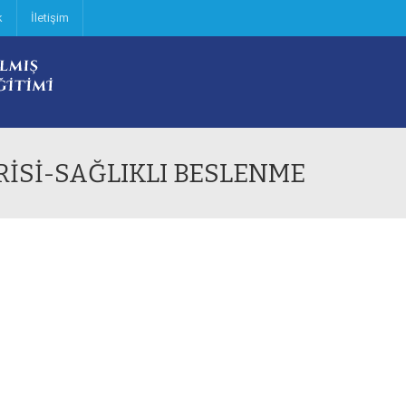
k
İletişim
RİSİ-SAĞLIKLI BESLENME