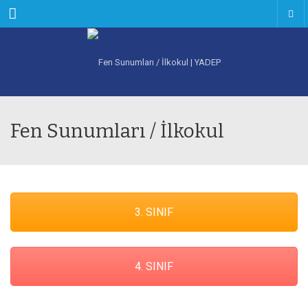
Menu
Fen Sunumları / İlkokul
3. SINIF
4. SINIF