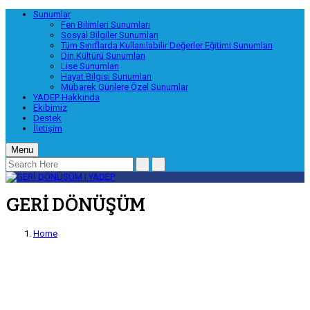
Sunumlar
Fen Bilimleri Sunumları
Sosyal Bilgiler Sunumları
Tüm Sınıflarda Kullanılabilir Değerler Eğitimi Sunumları
Din Kültürü Sunumları
Lise Sunumları
Hayat Bilgisi Sunumları
Mübarek Günlere Özel Sunumlar
YADEP Hakkında
Ekibimiz
Destek
İletişim
Menu
GERİ DÖNÜŞÜM
Home