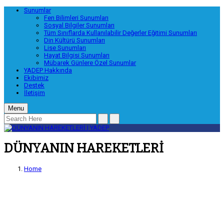
Sunumlar
Fen Bilimleri Sunumları
Sosyal Bilgiler Sunumları
Tüm Sınıflarda Kullanılabilir Değerler Eğitimi Sunumları
Din Kültürü Sunumları
Lise Sunumları
Hayat Bilgisi Sunumları
Mübarek Günlere Özel Sunumlar
YADEP Hakkında
Ekibimiz
Destek
İletişim
Menu
DÜNYANIN HAREKETLERİ
Home