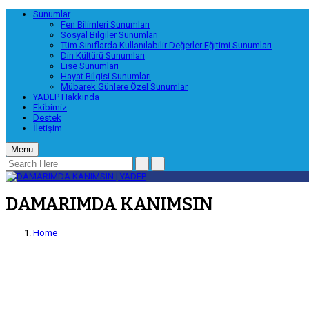
Sunumlar
Fen Bilimleri Sunumları
Sosyal Bilgiler Sunumları
Tüm Sınıflarda Kullanılabilir Değerler Eğitimi Sunumları
Din Kültürü Sunumları
Lise Sunumları
Hayat Bilgisi Sunumları
Mübarek Günlere Özel Sunumlar
YADEP Hakkında
Ekibimiz
Destek
İletişim
Menu
DAMARIMDA KANIMSIN
Home