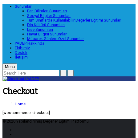
Sunumlar
Fen Bilimleri Sunumları
Sosyal Bilgiler Sunumları
Tüm Sınıflarda Kullanılabilir Değerler Eğitimi Sunumları
Din Kültürü Sunumları
Lise Sunumları
Hayat Bilgisi Sunumları
Mübarek Günlere Özel Sunumlar
YADEP Hakkında
Ekibimiz
Destek
İletişim
Menu
Checkout
Home
[woocommerce_checkout]
© 2020 Yapılandırılmış Değerler Eğitimi Platformu