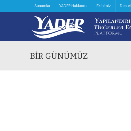
Sunumlar
YADEP Hakkında
Ekibimiz
Deste
BİR GÜNÜMÜZ