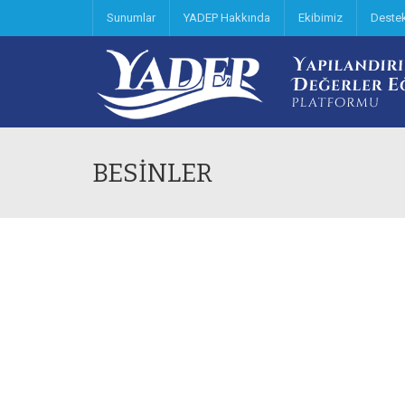
Sunumlar
YADEP Hakkında
Ekibimiz
Deste
BESİNLER