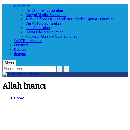
Sunumlar
Fen Bilimleri Sunumları
Sosyal Bilgiler Sunumları
Tüm Sınıflarda Kullanılabilir Değerler Eğitimi Sunumları
Din Kültürü Sunumları
Lise Sunumları
Hayat Bilgisi Sunumları
Mübarek Günlere Özel Sunumlar
YADEP Hakkında
Ekibimiz
Destek
İletişim
Menu
Allah İnancı
Home