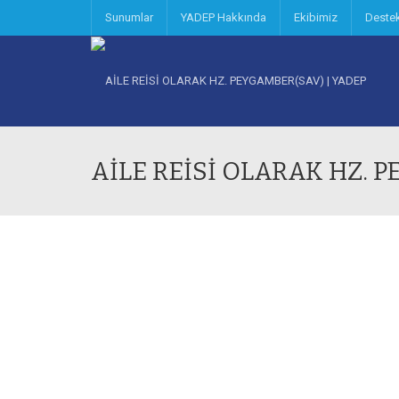
Sunumlar
YADEP Hakkında
Ekibimiz
Deste
AİLE REİSİ OLARAK HZ. 