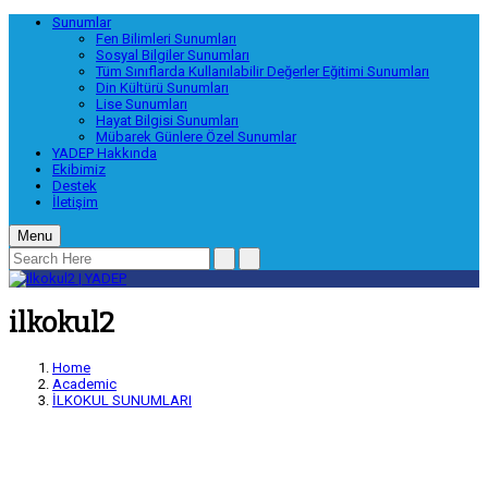
Sunumlar
Fen Bilimleri Sunumları
Sosyal Bilgiler Sunumları
Tüm Sınıflarda Kullanılabilir Değerler Eğitimi Sunumları
Din Kültürü Sunumları
Lise Sunumları
Hayat Bilgisi Sunumları
Mübarek Günlere Özel Sunumlar
YADEP Hakkında
Ekibimiz
Destek
İletişim
Menu
ilkokul2
Home
Academic
İLKOKUL SUNUMLARI